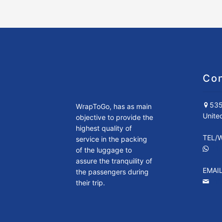
Con
535
WrapToGo, has as main
Unite
objective to provide the
highest quality of
TEL/
service in the packing
+1
of the luggage to
assure the tranquility of
EMAI
the passengers during
in
their trip.