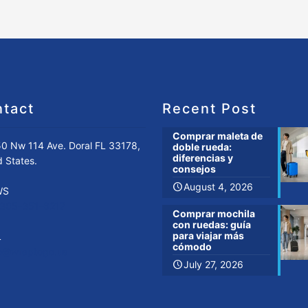
tact
Recent Post
Comprar maleta de
0 Nw 114 Ave. Doral FL 33178,
doble rueda:
diferencias y
d States.
consejos
August 4, 2026
WS
-305-351-6217
Comprar mochila
con ruedas: guía
para viajar más
L
cómodo
fo@wraptogo.us
July 27, 2026