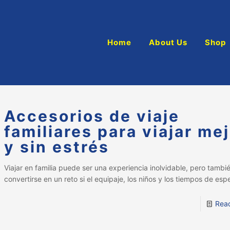
Home
About Us
Shop
Accesorios de viaje
familiares para viajar me
y sin estrés
Viajar en familia puede ser una experiencia inolvidable, pero tamb
convertirse en un reto si el equipaje, los niños y los tiempos de esp
Rea