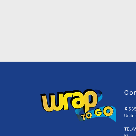
Con
535
Unite
TEL/
+1