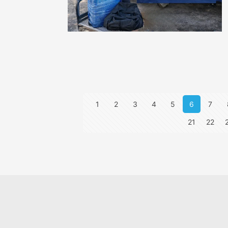
1
2
3
4
5
6
7
21
22