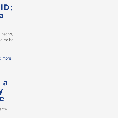
FID:
a
 hecho,
al se ha
d more
 a
y
je
ente