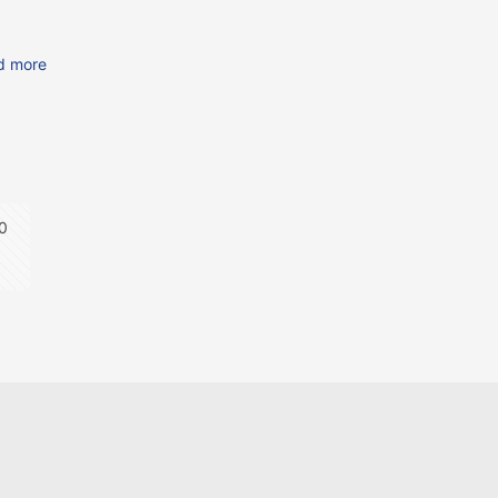
d more
0