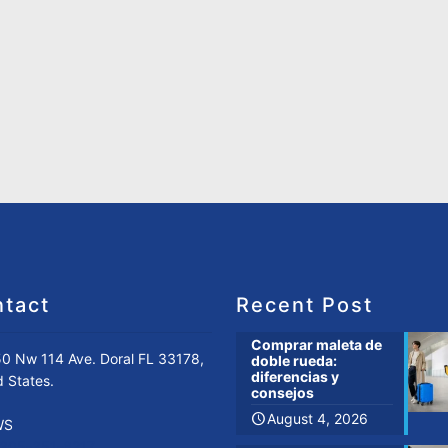
tact
Recent Post
Comprar maleta de
0 Nw 114 Ave. Doral FL 33178,
doble rueda:
diferencias y
d States.
consejos
August 4, 2026
WS
-305-351-6217